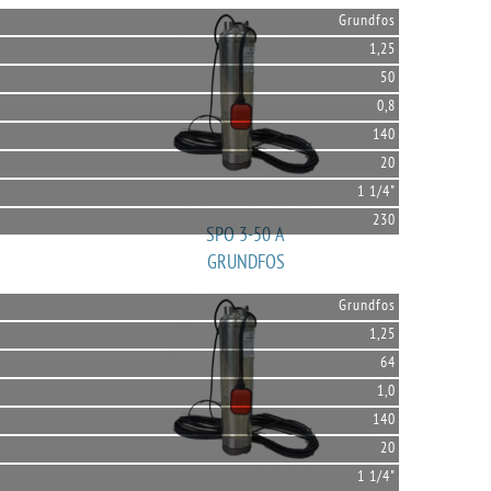
Grundfos
1,25
50
0,8
140
20
1 1/4"
230
SPO 3-50 A
GRUNDFOS
Grundfos
1,25
64
1,0
140
20
1 1/4"