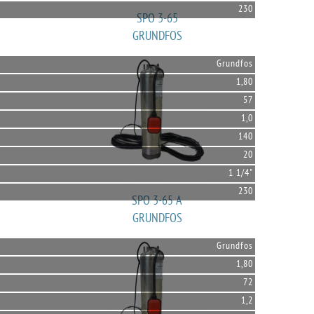
230
SPO 3-65
GRUNDFOS
Grundfos
1,80
57
1,0
140
20
1 1/4"
230
SPO 3-65 A
GRUNDFOS
Grundfos
1,80
72
1,2