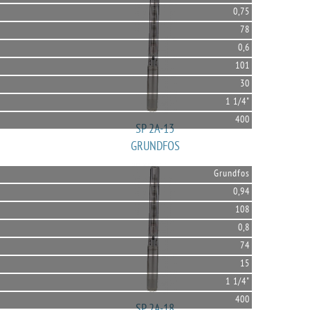
0,75
78
0,6
101
30
1 1/4"
400
SP 2A-13
GRUNDFOS
Grundfos
0,94
108
0,8
74
15
1 1/4"
400
SP 2A-18