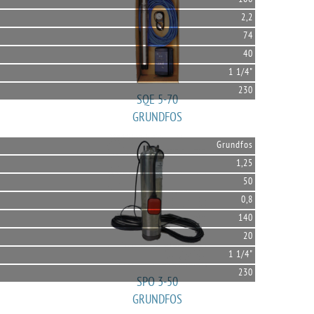
2,2
74
40
1 1/4"
230
SQE 5-70
GRUNDFOS
Grundfos
1,25
50
0,8
140
20
1 1/4"
230
SPO 3-50
GRUNDFOS