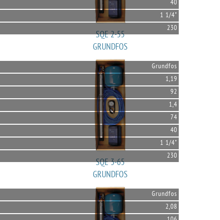
40
1 1/4"
230
SQE 2-55
GRUNDFOS
Grundfos
1,19
92
1,4
74
40
1 1/4"
230
SQE 3-65
GRUNDFOS
Grundfos
2,08
106