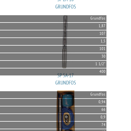
GRUNDFOS
Grundfos
1,87
107
1,5
101
30
1 1/2"
400
SP 5A-17
GRUNDFOS
Grundfos
0,94
66
0,9
74