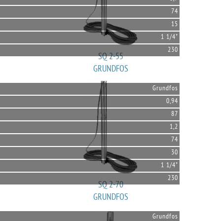
74
15
1 1/4"
230
SQ 2-55
GRUNDFOS
Grundfos
0,94
87
1,2
74
30
1 1/4"
230
SQ 2-70
GRUNDFOS
Grundfos