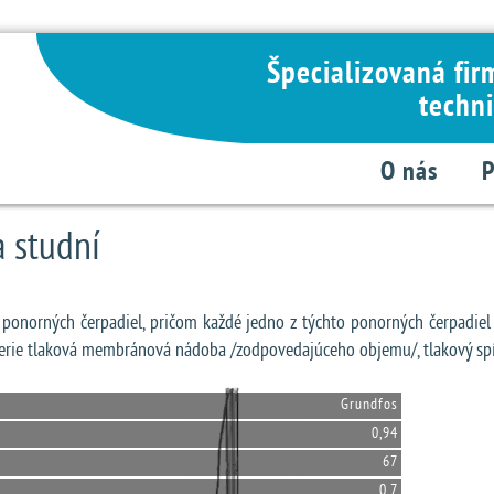
Špecializovaná fir
techni
O nás
P
a studní
 ponorných čerpadiel, pričom každé jedno z týchto ponorných čerpadie
ie tlaková membránová nádoba /zodpovedajúceho objemu/, tlakový spínač
Grundfos
0,94
67
0,7