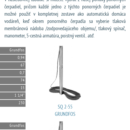
čerpadiel, pričom každé jedno z týchto ponorných čerpadiel je
možné použiť v kompletnej zostave ako automatická domáca
vodáreň, keď okrem ponorného čerpadla sa vyberie tlaková
membránová nádoba /zodpovedajúceho objemu/, tlakový spínač,
manometer, 5-cestná armatúra, poistný ventil.. atď.
Grundfos
0,94
67
0,7
74
15
1 1/4"
230
SQ 2-55
GRUNDFOS
Grundfos