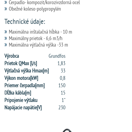
Čerpadlo- kompozit/korozivzdorná ocel
Obežné koleso-polypropylén
Technické údaje:
Maximálna inštalačná hĺbka - 10 m
Maximálny prietok - 6,6 m3/h
Maximálna výtlačná výška -33 m
Výrobca
Grundfos
Prietok QMax [l/s]
1,83
Výtlačná výška Hmax[m]
33
Výkon motora[kW]
0,8
Priemer čerpadla[mm]
150
Dĺžka kábla[m]
15
Pripojenie výtlaku
1"
Napájacie napätie[V]
230