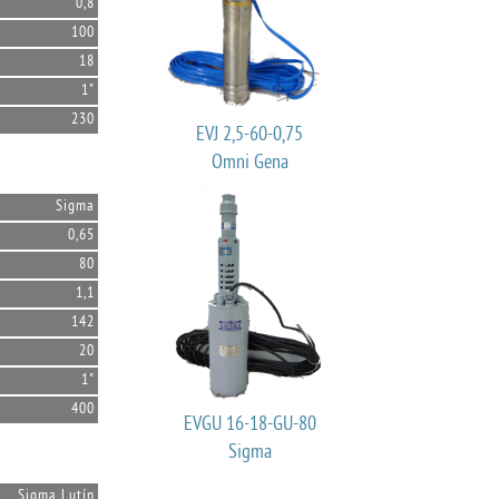
0,8
100
18
1"
230
EVJ 2,5-60-0,75
Omni Gena
Sigma
0,65
80
1,1
142
20
1"
400
EVGU 16-18-GU-80
Sigma
Sigma Lutín