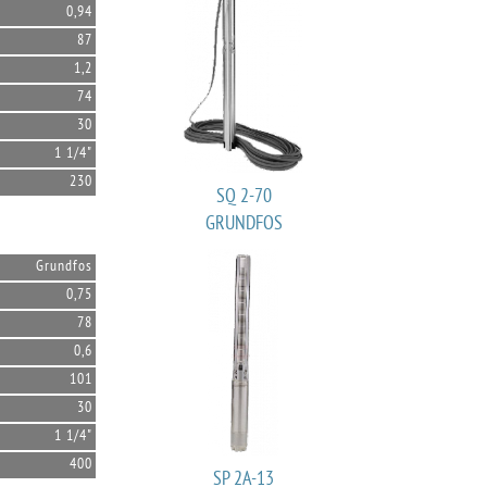
0,94
87
1,2
74
30
1 1/4"
230
SQ 2-70
GRUNDFOS
Grundfos
0,75
78
0,6
101
30
1 1/4"
400
SP 2A-13