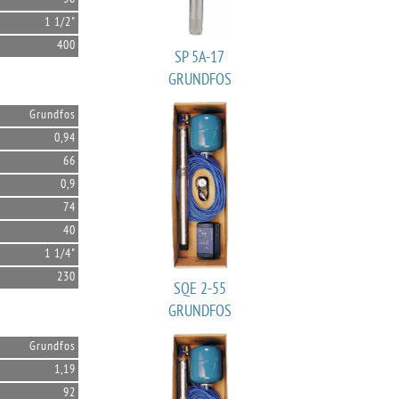
1 1/2"
400
SP 5A-17
GRUNDFOS
Grundfos
0,94
66
0,9
74
40
1 1/4"
230
SQE 2-55
GRUNDFOS
Grundfos
1,19
92