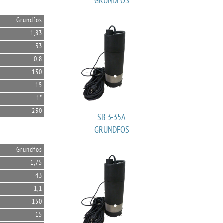
GRUNDFOS
Grundfos
1,83
33
0,8
150
15
1"
230
SB 3-35A
GRUNDFOS
Grundfos
1,75
43
1,1
150
15