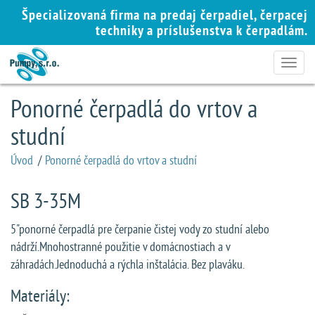
Špecializovaná firma na predaj čerpadiel, čerpacej
techniky a príslušenstva k čerpadlám.
Toggle
navigat
Ponorné čerpadlá do vrtov a
studní
Úvod
/
Ponorné čerpadlá do vrtov a studní
SB 3-35M
5"ponorné čerpadlá pre čerpanie čistej vody zo studní alebo
nádrží.Mnohostranné použitie v domácnostiach a v
záhradách.Jednoduchá a rýchla inštalácia. Bez plaváku.
Materiály: