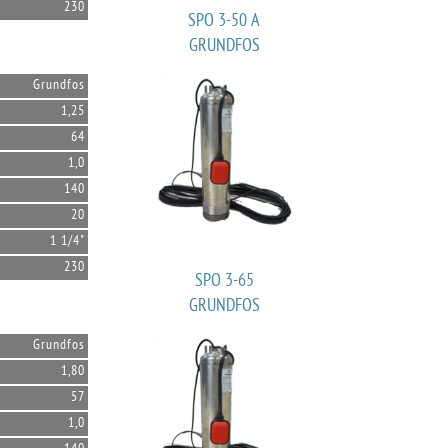
230
SPO 3-50 A
GRUNDFOS
Grundfos
1,25
64
1,0
140
20
1 1/4"
230
SPO 3-65
GRUNDFOS
Grundfos
1,80
57
1,0