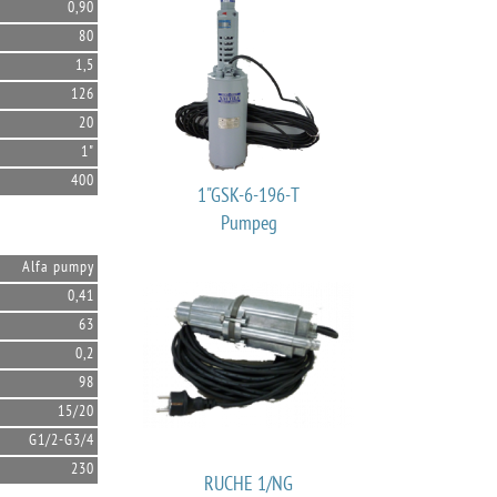
0,90
80
1,5
126
20
1"
400
1"GSK-6-196-T
Pumpeg
Alfa pumpy
0,41
63
0,2
98
15/20
G1/2-G3/4
230
RUCHE 1/NG