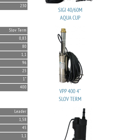
230
SIGI 40/60M
AQUA CUP
Slov Term
0,83
80
1,1
96
25
1"
400
VPP 400 4"
SLOV TERM
Leader
1,58
45
1,1