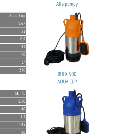
Alfa pumpy
Aqua Cup
1,67
32
0,9
145
10
1"
230
BUCK 900
AQUA CUP
SETTE
1,50
40
1,1
145
10