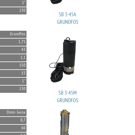
1"
230
SB 3-45A
GRUNDFOS
Grundfos
1,75
43
1,1
150
15
1"
230
SB 3-45M
GRUNDFOS
Omni Gena
0,7
60