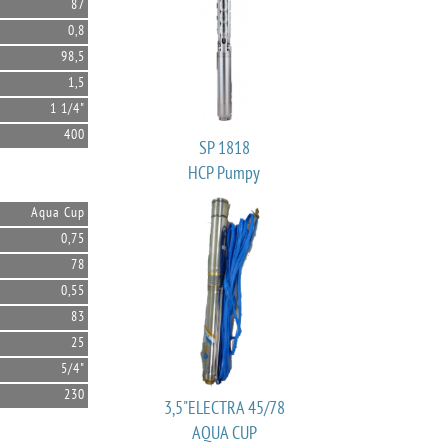
87
0,8
98,5
1,5
1 1/4"
400
SP 1818
HCP Pumpy
Aqua Cup
0,75
78
0,55
83
25
5/4"
230
3,5"ELECTRA 45/78
AQUA CUP