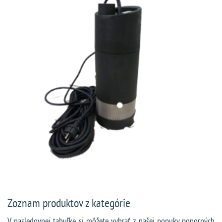
Zoznam produktov z kategórie
V nasledovnej tabuľke si môžete vybrať z našej ponuky ponorných