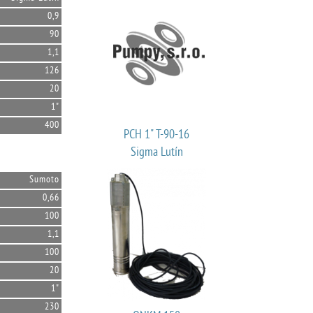
0,9
90
1,1
126
20
1"
400
PCH 1" T-90-16
Sigma Lutín
Sumoto
0,66
100
1,1
100
20
1"
230