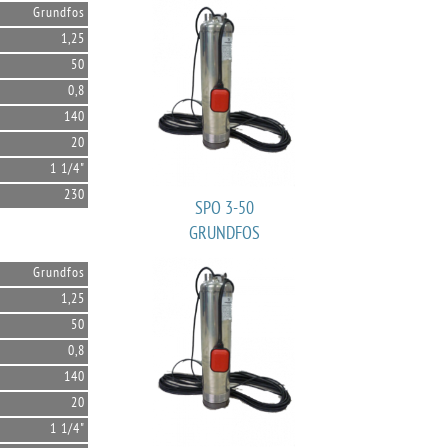
Grundfos
1,25
50
0,8
140
20
1 1/4"
230
SPO 3-50
GRUNDFOS
Grundfos
1,25
50
0,8
140
20
1 1/4"