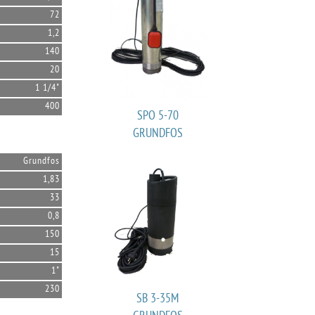
72
1,2
140
20
1 1/4"
400
SPO 5-70
GRUNDFOS
Grundfos
1,83
33
0,8
150
15
1"
230
SB 3-35M