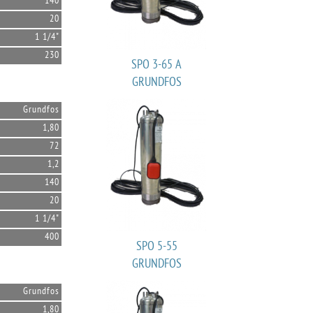
140
20
1 1/4"
230
SPO 3-65 A
GRUNDFOS
Grundfos
1,80
72
1,2
140
20
1 1/4"
400
SPO 5-55
GRUNDFOS
Grundfos
1,80