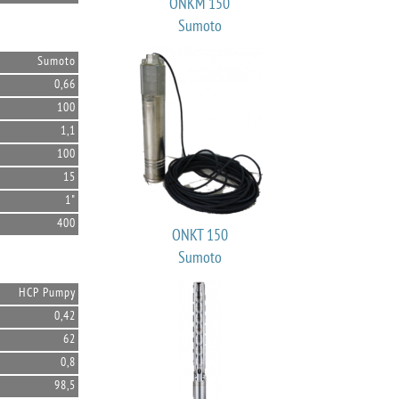
ONKM 150
Sumoto
Sumoto
0,66
100
1,1
100
15
1"
400
ONKT 150
Sumoto
HCP Pumpy
0,42
62
0,8
98,5