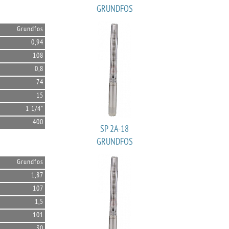
GRUNDFOS
Grundfos
0,94
108
0,8
74
15
1 1/4"
400
SP 2A-18
GRUNDFOS
Grundfos
1,87
107
1,5
101
30