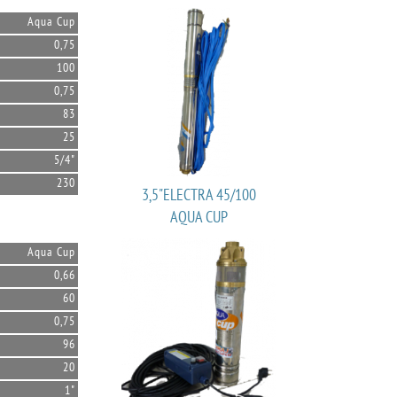
Aqua Cup
0,75
100
0,75
83
25
5/4"
230
3,5"ELECTRA 45/100
AQUA CUP
Aqua Cup
0,66
60
0,75
96
20
1"