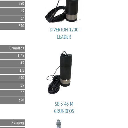
150
15
1"
230
DIVERTON 1200
LEADER
Grundfos
1,75
43
1,1
150
15
1"
230
SB 3-45 M
GRUNDFOS
Pumpeg