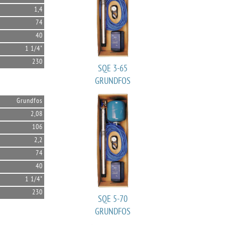
1,4
74
40
1 1/4"
230
SQE 3-65
GRUNDFOS
Grundfos
2,08
106
2,2
74
40
1 1/4"
230
SQE 5-70
GRUNDFOS