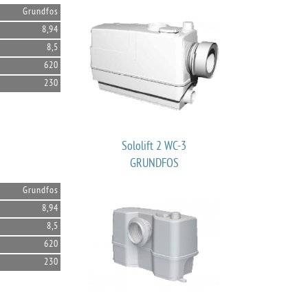
Grundfos
8,94
8,5
620
230
Sololift 2 WC-3
GRUNDFOS
Grundfos
8,94
8,5
620
230