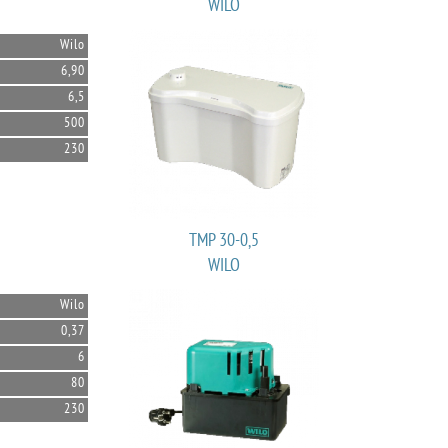
WILO
Wilo
6,90
6,5
500
230
TMP 30-0,5
WILO
Wilo
0,37
6
80
230