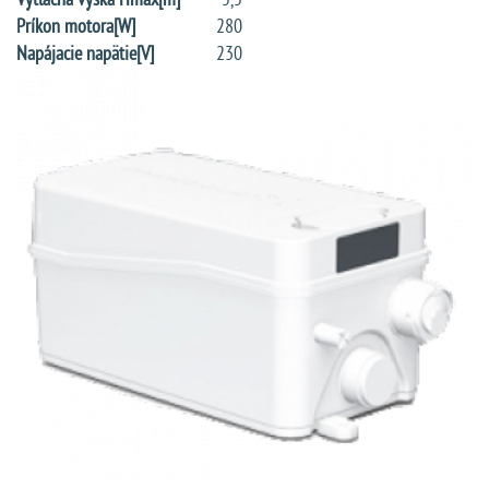
Výtlačná výška Hmax[m]
5,5
Príkon motora[W]
280
Napájacie napätie[V]
230