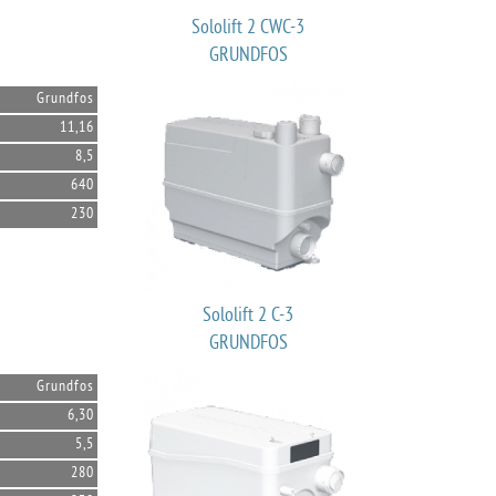
Sololift 2 CWC-3
GRUNDFOS
Grundfos
11,16
8,5
640
230
Sololift 2 C-3
GRUNDFOS
Grundfos
6,30
5,5
280