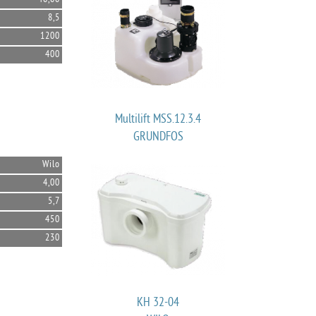
8,5
1200
400
Multilift MSS.12.3.4
GRUNDFOS
Wilo
4,00
5,7
450
230
KH 32-04