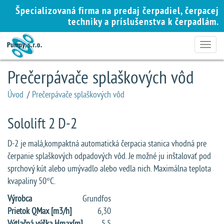
Špecializovaná firma na predaj čerpadiel, čerpacej
techniky a príslušenstva k čerpadlám.
Toggle
navigat
Prečerpávače splaškových vôd
Úvod
/
Prečerpávače splaškových vôd
Sololift 2 D-2
D-2 je malá,kompaktná automatická čerpacia stanica vhodná pre
čerpanie splaškových odpadových vôd. Je možné ju inštalovať pod
sprchový kút alebo umývadlo alebo vedla nich. Maximálna teplota
kvapaliny 50°C.
Výrobca
Grundfos
Prietok QMax [m3/h]
6,30