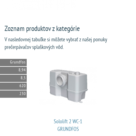
Zoznam produktov z kategórie
V nasledovnej tabuľke si môžete vybrať z našej ponuky
prečerpávačov splaškových vôd.
Grundfos
8,94
8,5
620
230
Sololift 2 WC-1
GRUNDFOS